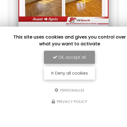
This site uses cookies and gives you control over
what you want to activate
18/04/2026
Ponçage et vitrification : redonnez
OK, accept all
vie à votre parquet
Un parquet peut retrouver tout son éclat
Deny all cookies
grâce à une
rénovation professionnelle
.
Sur ce chantier, notre équipe a entièrement
poncé
et
vitrifié
le…
PERSONALIZE
Toute l'actualité
PRIVACY POLICY