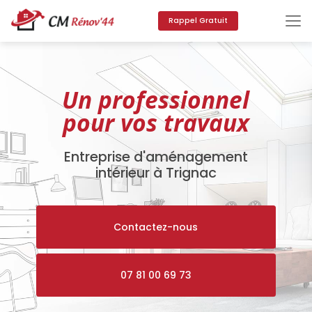
Aller
au
Rappel Gratuit
contenu
principal
Un professionnel
pour vos travaux
Entreprise d'aménagement
intérieur à Trignac
Contactez-nous
07 81 00 69 73