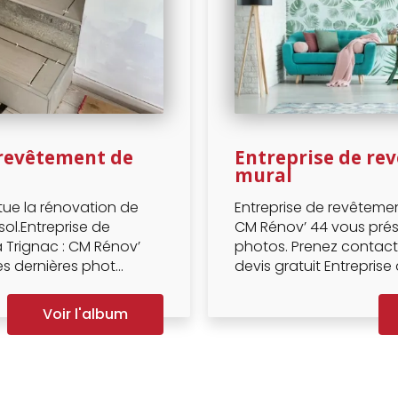
 revêtement de
Entreprise de re
mural
tue la rénovation de
Entreprise de revêtemen
ol.Entreprise de
CM Rénov’ 44 vous prés
 Trignac : CM Rénov’
photos. Prenez contact 
s dernières phot...
devis gratuit Entreprise d
Voir l'album