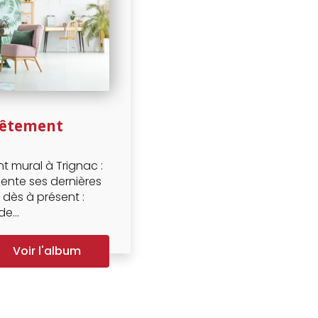
vêtement
t mural à Trignac :
ente ses dernières
dès à présent :
e...
Voir l'album