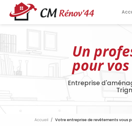
Aller
Navigation pri
au
Accu
contenu
principal
Un profe
pour vos
Entreprise d'aména
Trig
Accueil
Votre entreprise de revêtements vous 