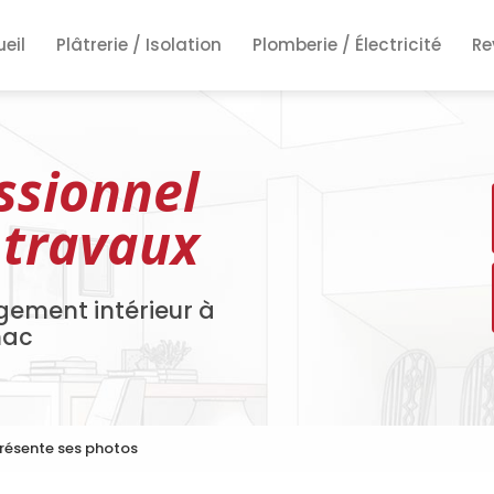
ncipale
eil
Plâtrerie / Isolation
Plomberie / Électricité
Re
Re
Re
ssionnel
 travaux
gement intérieur à
nac
présente ses photos