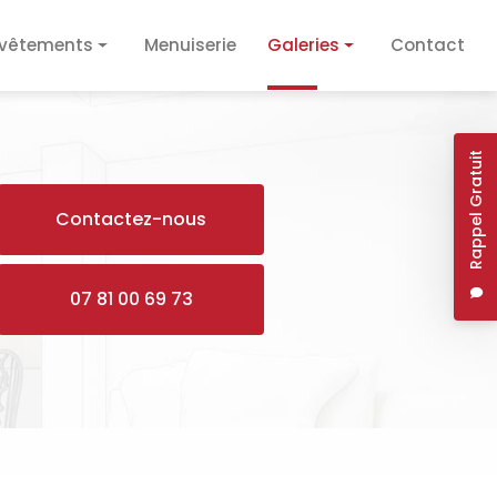
vêtements
Menuiserie
Galeries
Contact
vêtement de sol
Plâtrerie / Isolation
vêtement mural
Plomberie / Électricité
Rappel Gratuit
Revêtements
Contactez-nous
Menuiserie
07 81 00 69 73