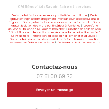
CM Rénov’ 44 : Savoir-faire et services
Devis gratuit isolation des murs par l'intérieur à La Baule
|
Devis
gratuit entreprise d'aménagement intérieur pour pose de cuisine à
Trignac
|
Devis gratuit isolation de salle de bain à Pornichet
|
Devis
gratuit isolation des murs par l'intérieur à Pornichet
|
pose d'une
douche à l'italienne à La Baule et Pornichet
|
Création de salle de bain
à Saint Nazaire
|
Rénovation complète de salle de bain clé en main à
Saint Nazaire
|
rénovation salle de bain à Pornichet et La Baule
|
Devis gratuit rénovation de salle de bain à Saint Nazaire
|
Isolation
des murs par l'intérieur à La Baule
|
Devis gratuit isolation des murs
par l'intérieur à Saint Nazaire
|
Devis gratuit isolation de salle de bain
à La Baule
|
Devis gratuit pour travaux d'aménagement intérieur avec
pose de parquet et création de cloison sur mesure à Trignac
|
création
de salle de bain à La Baule
|
Isolation des murs par l'intérieur à
Pornichet
|
Aménagement de combles à La Baule Pornichet
|
Salle de
bain clé en main à Pornichet
|
Salle de bain clé en main à La Baule
|
Contactez-nous
Création de salle de bain à Pornichet
07 81 00 69 73
Envoyer un message