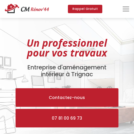
Aller
au
Rappel Gratuit
contenu
principal
Un professionnel
pour vos travaux
Entreprise d'aménagement
intérieur à Trignac
Contactez-nous
07 81 00 69 73