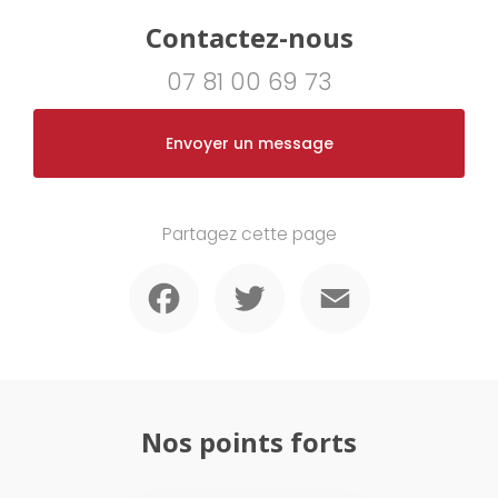
isolation des murs par l'intérieur à Pornichet
|
rénovation salle de bain
à Pornichet et La Baule
|
Création de salle de bain à Pornichet
|
Salle
Contactez-nous
de bain clé en main à Pornichet
07 81 00 69 73
Envoyer un message
Partagez cette page
Facebook
Twitter
Email
Nos points forts