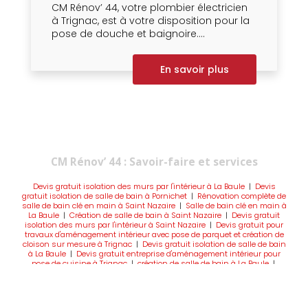
CM Rénov’ 44, votre plombier électricien
à Trignac, est à votre disposition pour la
pose de douche et baignoire....
En savoir plus
CM Rénov’ 44 : Savoir-faire et services
Devis gratuit isolation des murs par l'intérieur à La Baule
|
Devis
gratuit isolation de salle de bain à Pornichet
|
Rénovation complète de
salle de bain clé en main à Saint Nazaire
|
Salle de bain clé en main à
La Baule
|
Création de salle de bain à Saint Nazaire
|
Devis gratuit
isolation des murs par l'intérieur à Saint Nazaire
|
Devis gratuit pour
travaux d'aménagement intérieur avec pose de parquet et création de
cloison sur mesure à Trignac
|
Devis gratuit isolation de salle de bain
à La Baule
|
Devis gratuit entreprise d'aménagement intérieur pour
pose de cuisine à Trignac
|
création de salle de bain à La Baule
|
Isolation des murs par l'intérieur à La Baule
|
pose d'une douche à
l'italienne à La Baule et Pornichet
|
Aménagement de combles à La
Baule Pornichet
|
Isolation des murs par l'intérieur à Pornichet
|
Devis
gratuit rénovation de salle de bain à Saint Nazaire
|
Devis gratuit