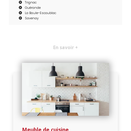
Trignac
Guérande
La Baule-Escoublac
Savenay
En savoir +
Meuble de cuisine