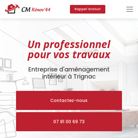
Aller
au
Rappel Gratuit
contenu
principal
Un professionnel
pour vos travaux
Entreprise d'aménagement
intérieur à Trignac
Contactez-nous
07 81 00 69 73