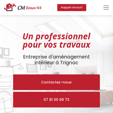
Aller
au
Rappel Gratuit
contenu
principal
Un professionnel
pour vos travaux
Entreprise d'aménagement
intérieur à Trignac
Contactez-nous
07 81 00 69 73