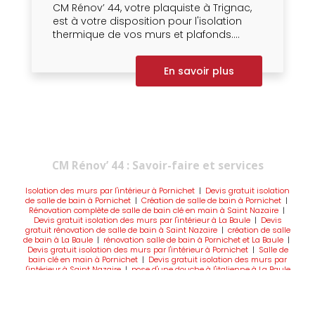
CM Rénov’ 44, votre plaquiste à Trignac,
est à votre disposition pour l'isolation
thermique de vos murs et plafonds....
En savoir plus
CM Rénov’ 44 : Savoir-faire et services
Isolation des murs par l'intérieur à Pornichet
|
Devis gratuit isolation
de salle de bain à Pornichet
|
Création de salle de bain à Pornichet
|
Rénovation complète de salle de bain clé en main à Saint Nazaire
|
Devis gratuit isolation des murs par l'intérieur à La Baule
|
Devis
gratuit rénovation de salle de bain à Saint Nazaire
|
création de salle
de bain à La Baule
|
rénovation salle de bain à Pornichet et La Baule
|
Devis gratuit isolation des murs par l'intérieur à Pornichet
|
Salle de
bain clé en main à Pornichet
|
Devis gratuit isolation des murs par
l'intérieur à Saint Nazaire
|
pose d'une douche à l'italienne à La Baule
et Pornichet
|
Devis gratuit isolation de salle de bain à La Baule
|
Devis gratuit pour travaux d'aménagement intérieur avec pose de
parquet et création de cloison sur mesure à Trignac
|
Isolation des
murs par l'intérieur à La Baule
|
Création de salle de bain à Saint