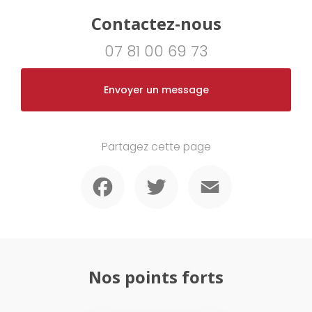
Nazaire
|
Salle de bain clé en main à La Baule
|
Aménagement de
combles à La Baule Pornichet
|
Devis gratuit entreprise
Contactez-nous
d'aménagement intérieur pour pose de cuisine à Trignac
07 81 00 69 73
Envoyer un message
Partagez cette page
Facebook
Twitter
Email
Nos points forts