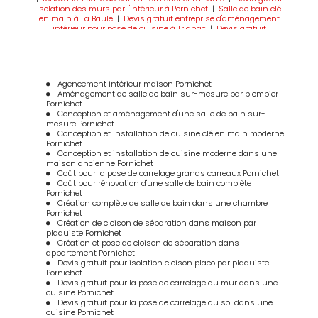
isolation des murs par l'intérieur à Pornichet
|
Salle de bain clé
en main à La Baule
|
Devis gratuit entreprise d'aménagement
intérieur pour pose de cuisine à Trignac
|
Devis gratuit
rénovation de salle de bain à Saint Nazaire
|
Aménagement de
combles à La Baule Pornichet
|
pose d'une douche à l'italienne à
La Baule et Pornichet
|
Création de salle de bain à Saint Nazaire
|
Devis gratuit isolation des murs par l'intérieur à La Baule
|
Devis gratuit isolation des murs par l'intérieur à Saint Nazaire
|
Agencement intérieur maison Pornichet
Salle de bain clé en main à Pornichet
|
Isolation des murs par
Aménagement de salle de bain sur-mesure par plombier
l'intérieur à Pornichet
|
Devis gratuit isolation de salle de bain à
Pornichet
La Baule
|
Devis gratuit isolation de salle de bain à Pornichet
Conception et aménagement d'une salle de bain sur-
mesure Pornichet
Conception et installation de cuisine clé en main moderne
Pornichet
Conception et installation de cuisine moderne dans une
maison ancienne Pornichet
Coût pour la pose de carrelage grands carreaux Pornichet
Coût pour rénovation d'une salle de bain complète
Pornichet
Création complète de salle de bain dans une chambre
Pornichet
Création de cloison de séparation dans maison par
plaquiste Pornichet
Création et pose de cloison de séparation dans
appartement Pornichet
Devis gratuit pour isolation cloison placo par plaquiste
Pornichet
Devis gratuit pour la pose de carrelage au mur dans une
cuisine Pornichet
Devis gratuit pour la pose de carrelage au sol dans une
cuisine Pornichet