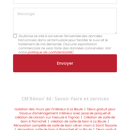
Message
J'autorise ce site à conserver l'ensemble des données
transmises dans ce formulaire pour faciliter le suivi et le
traitement de ma demande.
(Aucune exploitation
commerciale ne sera faite des données concervées. Voir
notre
politique de confidentialité
)
CM Rénov’ 44 : Savoir-faire et services
Isolation des murs par l'intérieur à La Baule
|
Devis gratuit pour
travaux d'aménagement intérieur avec pose de parquet et
création de cloison sur mesure à Trignac
|
Création de salle de
bain à Pornichet
|
création de salle de bain à La Baule
|
Rénovation complète de salle de bain clé en main à Saint Nazaire
|
rénovation salle de bain à Pornichet et La Baule
|
Devis gratuit