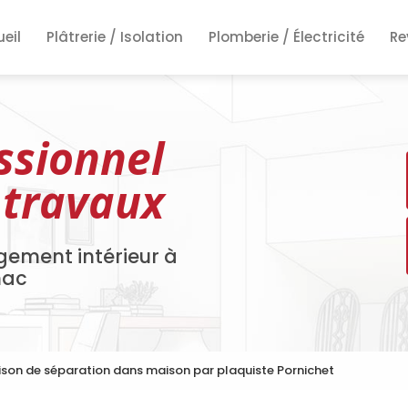
ncipale
eil
Plâtrerie / Isolation
Plomberie / Électricité
Re
Re
Re
ssionnel
 travaux
gement intérieur à
nac
ison de séparation dans maison par plaquiste Pornichet