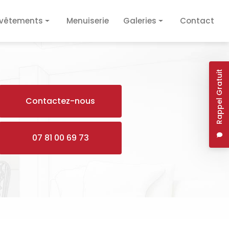
vêtements
Menuiserie
Galeries
Contact
vêtement de sol
Plâtrerie / Isolation
vêtement mural
Plomberie / Électricité
Rappel Gratuit
Revêtements
Contactez-nous
Menuiserie
07 81 00 69 73