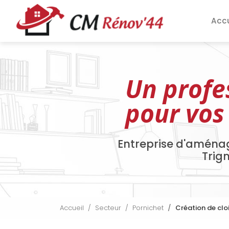
Aller
Navigation pri
au
Accu
contenu
principal
Un profe
pour vos
Entreprise d'aména
Trig
Accueil
Secteur
Pornichet
Création de clo