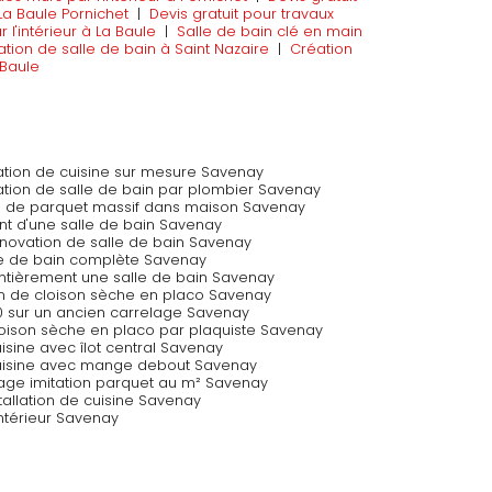
 Baule Pornichet
|
Devis gratuit pour travaux
 l'intérieur à La Baule
|
Salle de bain clé en main
ation de salle de bain à Saint Nazaire
|
Création
 Baule
vation de cuisine sur mesure Savenay
vation de salle de bain par plombier Savenay
ion de parquet massif dans maison Savenay
 d'une salle de bain Savenay
énovation de salle de bain Savenay
le de bain complète Savenay
entièrement une salle de bain Savenay
ion de cloison sèche en placo Savenay
0 sur un ancien carrelage Savenay
cloison sèche en placo par plaquiste Savenay
uisine avec îlot central Savenay
 cuisine avec mange debout Savenay
lage imitation parquet au m² Savenay
nstallation de cuisine Savenay
ntérieur Savenay