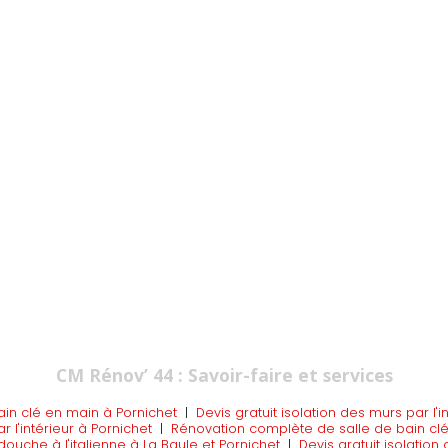
CM Rénov’ 44 : Savoir-faire et services
ain clé en main à Pornichet
|
Devis gratuit isolation des murs par l'i
r l'intérieur à Pornichet
|
Rénovation complète de salle de bain clé
ouche à l'italienne à La Baule et Pornichet
|
Devis gratuit isolation