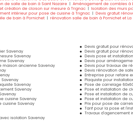
on de salle de bain à Saint Nazaire
|
Aménagement de combles à La
t création de cloison sur mesure à Trignac
|
Isolation des murs par
ment intérieur pour pose de cuisine à Trignac
|
Devis gratuit rénov
lle de bain à Pornichet
|
rénovation salle de bain à Pornichet et La
Devis gratuit pour réno
ier Savenay
Devis gratuit pour réno
-mesure Savenay
Devis pose et installat
erne Savenay
Devis pour aménagement
une maison ancienne Savenay
Devis pour travaux de r
nay
Devis rénovation de sal
venay
Entreprise pour refaire 
e Savenay
Plaquiste pour installat
aquiste Savenay
Pose de carrelage 60x6
rtement Savenay
Pose et installation de 
e Savenay
Pose et installation de c
ne cuisine Savenay
Pose et installation de
ne cuisine Savenay
Prix pour pose de carre
Tarif pour la pose et l'i
Travaux d'agencement i
e avec isolation Savenay