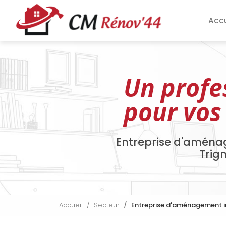
Aller
Navigation pri
au
Accu
contenu
principal
Un profe
pour vos
Entreprise d'aména
Trig
Accueil
Secteur
Entreprise d'aménagement i