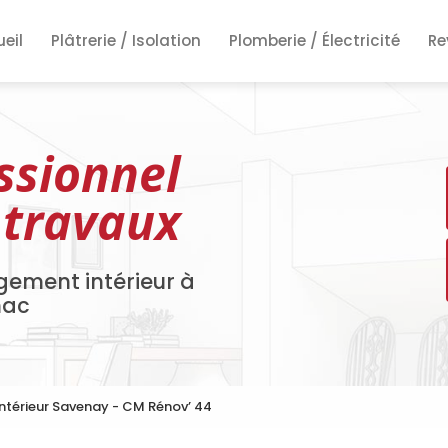
ncipale
eil
Plâtrerie / Isolation
Plomberie / Électricité
Re
Re
Re
ssionnel
 travaux
gement intérieur à
nac
ntérieur Savenay - CM Rénov’ 44