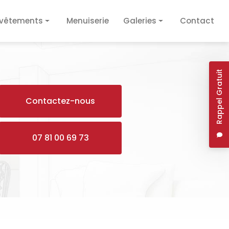
vêtements
Menuiserie
Galeries
Contact
vêtement de sol
Plâtrerie / Isolation
vêtement mural
Plomberie / Électricité
Rappel Gratuit
Revêtements
Contactez-nous
Menuiserie
07 81 00 69 73