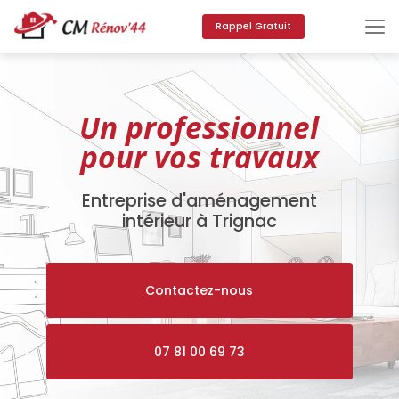
Aller
au
Rappel Gratuit
contenu
principal
Un professionnel
pour vos travaux
Entreprise d'aménagement
intérieur à Trignac
Contactez-nous
07 81 00 69 73