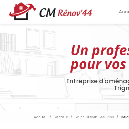
Aller
Navigation pri
au
Accu
contenu
principal
Un profe
pour vos
Entreprise d'aména
Trig
Accueil
Secteur
Saint-Brevin-les-Pins
Devi