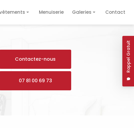
vêtements
Menuiserie
Galeries
Contact
vêtement de sol
Plâtrerie / Isolation
vêtement mural
Plomberie / Électricité
Rappel Gratuit
Revêtements
Contactez-nous
Menuiserie
07 81 00 69 73