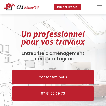
Aller
au
Rappel Gratuit
contenu
principal
Un professionnel
pour vos travaux
Entreprise d'aménagement
intérieur à Trignac
Contactez-nous
07 81 00 69 73