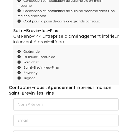
Conception et installation de cuisine clé en main
moderne
Conception et installation de cuisine moderne dans une
maison ancienne
Coût pour la pose de carrelage grands carreaux
Saint-Brevin-les-Pins
CM Rénov’ 44 Entreprise d'aménagement intérieur
intervient à proximité de :
Guérande
La Baule-Escoublac
Pornichet
Saint-Brevin-les-Pins
Savenay
Trignac
Contactez-nous : Agencement intérieur maison
Saint-Brevin-les-Pins
Nom Prénom
Email