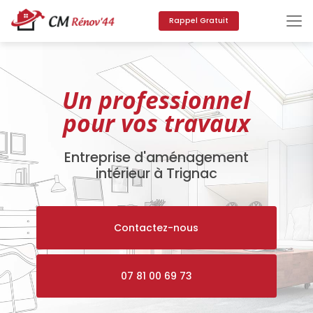
Aller
au
Rappel Gratuit
contenu
principal
Un professionnel
pour vos travaux
Entreprise d'aménagement
intérieur à Trignac
Contactez-nous
07 81 00 69 73