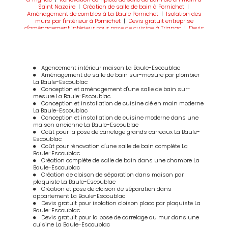
Saint Nazaire
|
Création de salle de bain à Pornichet
|
Aménagement de combles à La Baule Pornichet
|
Isolation des
murs par l'intérieur à Pornichet
|
Devis gratuit entreprise
d'aménagement intérieur pour pose de cuisine à Trignac
|
Devis
gratuit isolation de salle de bain à Pornichet
|
Salle de bain clé
en main à La Baule
|
Devis gratuit isolation des murs par
l'intérieur à La Baule
|
Salle de bain clé en main à Pornichet
|
Création de salle de bain à Saint Nazaire
|
Devis gratuit isolation
des murs par l'intérieur à Saint Nazaire
|
Devis gratuit
Agencement intérieur maison La Baule-Escoublac
rénovation de salle de bain à Saint Nazaire
|
rénovation salle de
Aménagement de salle de bain sur-mesure par plombier
bain à Pornichet et La Baule
|
Isolation des murs par l'intérieur à
La Baule-Escoublac
La Baule
|
Devis gratuit isolation des murs par l'intérieur à
Conception et aménagement d'une salle de bain sur-
Pornichet
mesure La Baule-Escoublac
Conception et installation de cuisine clé en main moderne
La Baule-Escoublac
Conception et installation de cuisine moderne dans une
maison ancienne La Baule-Escoublac
Coût pour la pose de carrelage grands carreaux La Baule-
Escoublac
Coût pour rénovation d'une salle de bain complète La
Baule-Escoublac
Création complète de salle de bain dans une chambre La
Baule-Escoublac
Création de cloison de séparation dans maison par
plaquiste La Baule-Escoublac
Création et pose de cloison de séparation dans
appartement La Baule-Escoublac
Devis gratuit pour isolation cloison placo par plaquiste La
Baule-Escoublac
Devis gratuit pour la pose de carrelage au mur dans une
cuisine La Baule-Escoublac