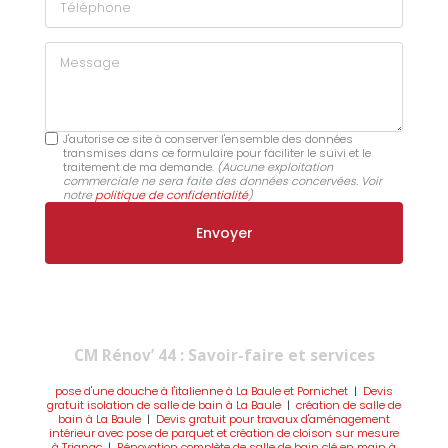
Message
J'autorise ce site à conserver l'ensemble des données
transmises dans ce formulaire pour faciliter le suivi et le
traitement de ma demande.
(Aucune exploitation
commerciale ne sera faite des données concervées. Voir
notre
politique de confidentialité
)
CM Rénov’ 44 : Savoir-faire et services
pose d'une douche à l'italienne à La Baule et Pornichet
|
Devis
gratuit isolation de salle de bain à La Baule
|
création de salle de
bain à La Baule
|
Devis gratuit pour travaux d'aménagement
intérieur avec pose de parquet et création de cloison sur mesure
à Trignac
|
Rénovation complète de salle de bain clé en main à