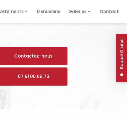
vêtements
Menuiserie
Galeries
Contact
vêtement de sol
Plâtrerie / Isolation
vêtement mural
Plomberie / Électricité
Rappel Gratuit
Revêtements
Contactez-nous
Menuiserie
07 81 00 69 73