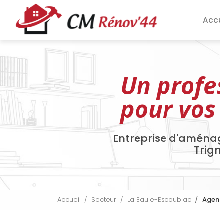
Aller
Navigation pri
au
Accu
contenu
principal
Un profe
pour vos
Entreprise d'aména
Trig
Accueil
Secteur
La Baule-Escoublac
Agenc