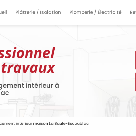
ncipale
eil
Plâtrerie / Isolation
Plomberie / Électricité
Re
Re
Re
ssionnel
 travaux
gement intérieur à
nac
ement intérieur maison La Baule-Escoublac