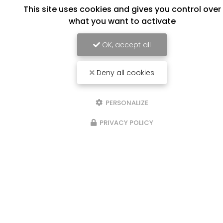
This site uses cookies and gives you control over
what you want to activate
OK, accept all
Deny all cookies
18/04/2026
Ponçage et vitrification : redonnez
vie à votre parquet
PERSONALIZE
Un parquet peut retrouver tout son éclat
PRIVACY POLICY
grâce à une
rénovation professionnelle
.
Sur ce chantier, notre équipe a entièrement
poncé
et
vitrifié
le…
Toute l'actualité