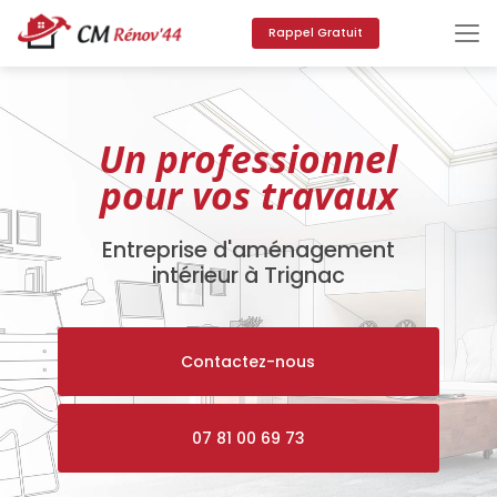
Aller
au
Rappel Gratuit
contenu
principal
Un professionnel
pour vos travaux
Entreprise d'aménagement
intérieur à Trignac
Contactez-nous
07 81 00 69 73