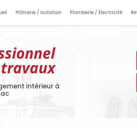
ncipale
eil
Plâtrerie / Isolation
Plomberie / Électricité
Re
Re
Re
ssionnel
 travaux
gement intérieur à
nac
4