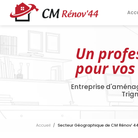
Aller
Navigation pri
au
Accu
contenu
principal
Un profe
pour vos
Entreprise d'aména
Trig
Accueil
Secteur Géographique de CM Rénov’ 4