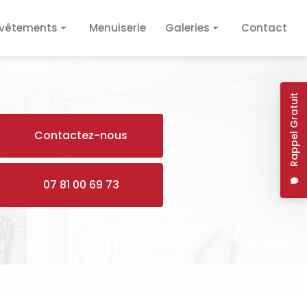
vêtements
Menuiserie
Galeries
Contact
vêtement de sol
Plâtrerie / Isolation
vêtement mural
Plomberie / Électricité
Rappel Gratuit
Revêtements
Contactez-nous
Menuiserie
07 81 00 69 73