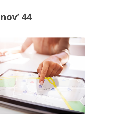
nov’ 44