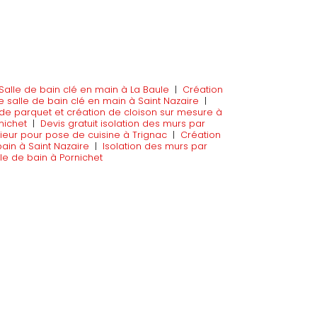
Salle de bain clé en main à La Baule
|
Création
salle de bain clé en main à Saint Nazaire
|
de parquet et création de cloison sur mesure à
rnichet
|
Devis gratuit isolation des murs par
ieur pour pose de cuisine à Trignac
|
Création
bain à Saint Nazaire
|
Isolation des murs par
lle de bain à Pornichet