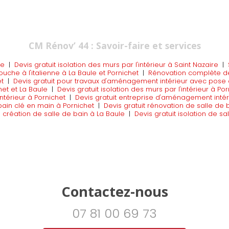
CM Rénov’ 44 : Savoir-faire et services
le
|
Devis gratuit isolation des murs par l'intérieur à Saint Nazaire
|
uche à l'italienne à La Baule et Pornichet
|
Rénovation complète de 
t
|
Devis gratuit pour travaux d'aménagement intérieur avec pose 
het et La Baule
|
Devis gratuit isolation des murs par l'intérieur à Po
intérieur à Pornichet
|
Devis gratuit entreprise d'aménagement intér
bain clé en main à Pornichet
|
Devis gratuit rénovation de salle de 
|
création de salle de bain à La Baule
|
Devis gratuit isolation de sa
Contactez-nous
07 81 00 69 73