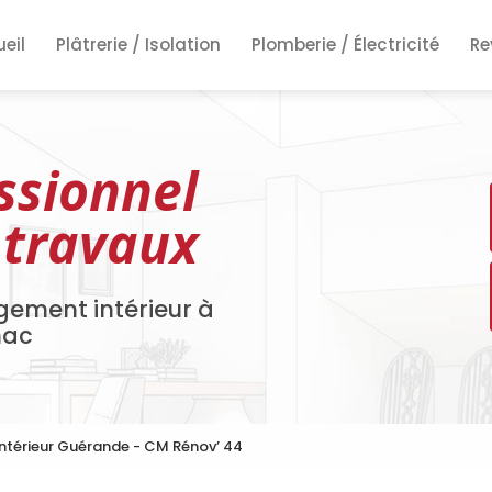
ncipale
eil
Plâtrerie / Isolation
Plomberie / Électricité
Re
Re
Re
ssionnel
 travaux
gement intérieur à
nac
ntérieur Guérande - CM Rénov’ 44