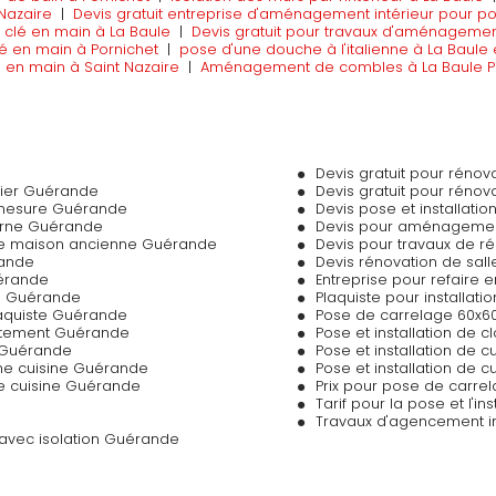
 Nazaire
|
Devis gratuit entreprise d'aménagement intérieur pour po
 clé en main à La Baule
|
Devis gratuit pour travaux d'aménagemen
lé en main à Pornichet
|
pose d'une douche à l'italienne à La Baule 
é en main à Saint Nazaire
|
Aménagement de combles à La Baule P
Devis gratuit pour réno
ier Guérande
Devis gratuit pour réno
-mesure Guérande
Devis pose et installat
derne Guérande
Devis pour aménagement
une maison ancienne Guérande
Devis pour travaux de r
rande
Devis rénovation de sa
uérande
Entreprise pour refaire
e Guérande
Plaquiste pour installa
laquiste Guérande
Pose de carrelage 60x6
artement Guérande
Pose et installation de 
e Guérande
Pose et installation de c
une cuisine Guérande
Pose et installation de
ne cuisine Guérande
Prix pour pose de carre
Tarif pour la pose et l'i
Travaux d'agencement i
e avec isolation Guérande