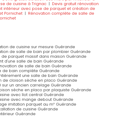
se de cuisine à Trignac
|
Devis gratuit rénovation
t intérieur avec pose de parquet et création de
et Pornichet
|
Rénovation complète de salle de
ornichet
vation de cuisine sur mesure Guérande
vation de salle de bain par plombier Guérande
ion de parquet massif dans maison Guérande
 d'une salle de bain Guérande
énovation de salle de bain Guérande
lle de bain complète Guérande
 entièrement une salle de bain Guérande
tion de cloison sèche en placo Guérande
0 sur un ancien carrelage Guérande
cloison sèche en placo par plaquiste Guérande
uisine avec îlot central Guérande
 cuisine avec mange debout Guérande
lage imitation parquet au m² Guérande
nstallation de cuisine Guérande
ntérieur Guérande