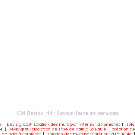
CM Rénov’ 44 : Savoir-faire et services
e
|
Devis gratuit isolation des murs par l'intérieur à Pornichet
|
Isola
le
|
Devis gratuit isolation de salle de bain à La Baule
|
création de
e de bain à Pornichet
|
Isolation des murs par l'intérieur à La Baule