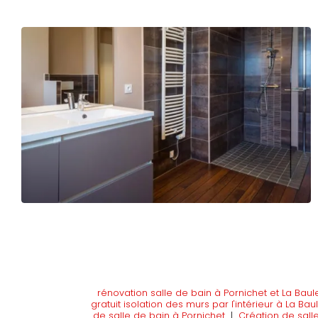
rénovation salle de bain à Pornichet et La Baul
gratuit isolation des murs par l'intérieur à La Bau
de salle de bain à Pornichet
|
Création de sall