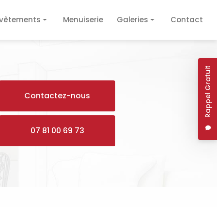
vêtements
Menuiserie
Galeries
Contact
vêtement de sol
Plâtrerie / Isolation
vêtement mural
Plomberie / Électricité
Rappel Gratuit
Revêtements
Contactez-nous
Menuiserie
07 81 00 69 73