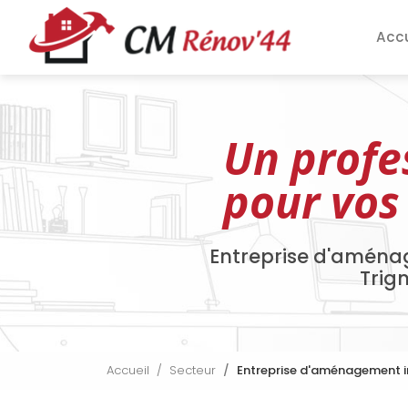
Aller
Navigation pri
au
Accu
contenu
principal
Un profe
pour vos
Entreprise d'aména
Trig
Accueil
Secteur
Entreprise d'aménagement i