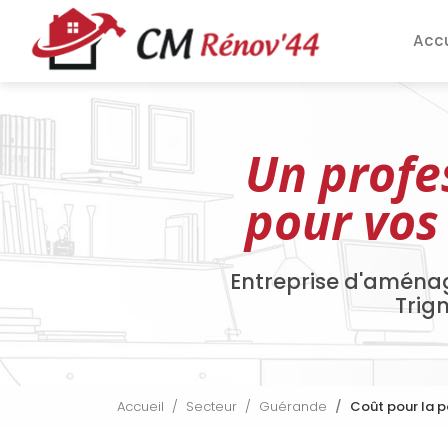
Aller
Navigation pri
au
Accu
contenu
principal
Un profe
pour vos
Entreprise d'aména
Trig
Accueil
Secteur
Guérande
Coût pour la 