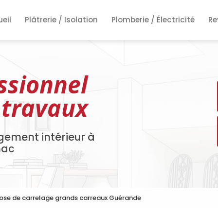
ncipale
eil
Plâtrerie / Isolation
Plomberie / Électricité
Re
Re
Re
ssionnel
 travaux
gement intérieur à
nac
pose de carrelage grands carreaux Guérande