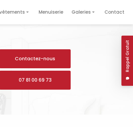
vêtements
Menuiserie
Galeries
Contact
vêtement de sol
Plâtrerie / Isolation
vêtement mural
Plomberie / Électricité
Rappel Gratuit
Revêtements
Contactez-nous
Menuiserie
07 81 00 69 73