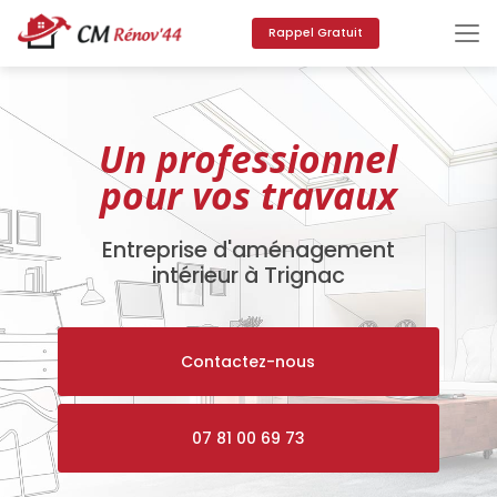
Aller
au
Rappel Gratuit
contenu
principal
Un professionnel
pour vos travaux
Entreprise d'aménagement
intérieur à Trignac
Contactez-nous
07 81 00 69 73