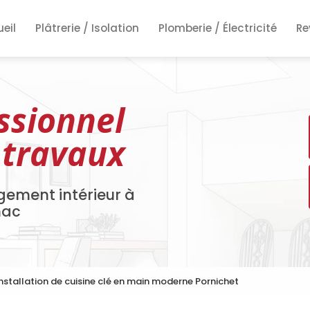
ncipale
eil
Plâtrerie / Isolation
Plomberie / Électricité
Re
Re
Re
ssionnel
 travaux
gement intérieur à
nac
nstallation de cuisine clé en main moderne Pornichet