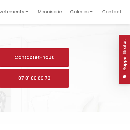
vêtements
Menuiserie
Galeries
Contact
vêtement de sol
Plâtrerie / Isolation
vêtement mural
Plomberie / Électricité
Rappel Gratuit
Revêtements
Contactez-nous
Menuiserie
07 81 00 69 73