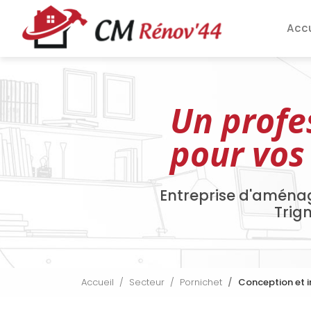
Aller
Navigation pri
au
Accu
contenu
principal
Un profe
pour vos
Entreprise d'aména
Trig
Accueil
Secteur
Pornichet
Conception et i