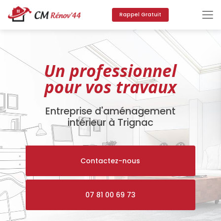
Aller
au
Rappel Gratuit
contenu
principal
Un professionnel
pour vos travaux
Entreprise d'aménagement
intérieur à Trignac
Contactez-nous
07 81 00 69 73