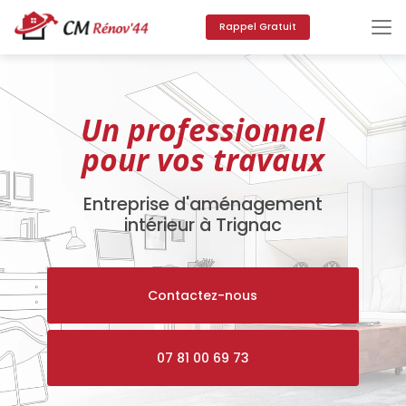
Aller
au
Rappel Gratuit
contenu
principal
Un professionnel
pour vos travaux
Entreprise d'aménagement
intérieur à Trignac
Contactez-nous
07 81 00 69 73