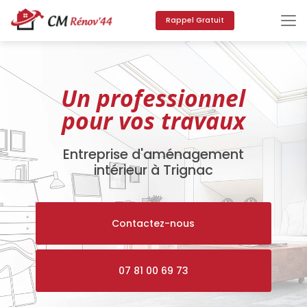
Aller
au
Rappel Gratuit
contenu
principal
Un professionnel
pour vos travaux
Entreprise d'aménagement
intérieur à Trignac
Contactez-nous
07 81 00 69 73