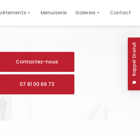
vêtements
Menuiserie
Galeries
Contact
vêtement de sol
Plâtrerie / Isolation
vêtement mural
Plomberie / Électricité
Rappel Gratuit
Revêtements
Contactez-nous
Menuiserie
07 81 00 69 73