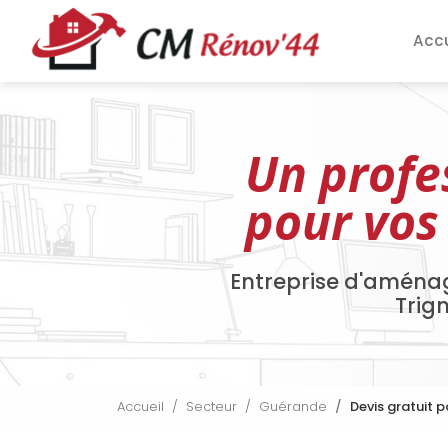
Aller
Navigation pri
au
Accu
contenu
principal
Un profe
pour vos
Entreprise d'aména
Trig
Accueil
Secteur
Guérande
Devis gratuit 