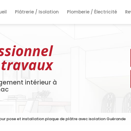
ncipale
eil
Plâtrerie / Isolation
Plomberie / Électricité
Re
Re
Re
ssionnel
 travaux
gement intérieur à
nac
pour pose et installation plaque de plâtre avec isolation Guérande