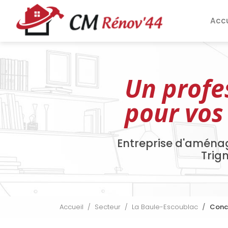
Aller
Navigation pri
au
Accu
contenu
principal
Un profe
pour vos
Entreprise d'aména
Trig
Accueil
Secteur
La Baule-Escoublac
Conce