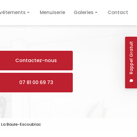
vêtements
Menuiserie
Galeries
Contact
vêtement de sol
Plâtrerie / Isolation
vêtement mural
Plomberie / Électricité
Rappel Gratuit
Revêtements
Contactez-nous
Menuiserie
07 81 00 69 73
e La Baule-Escoublac