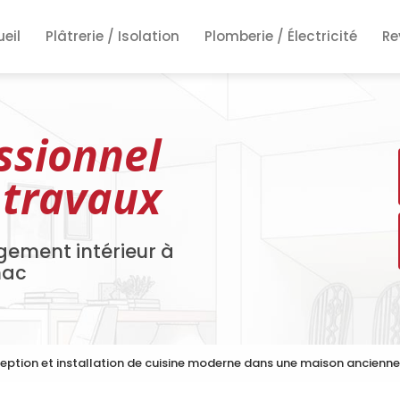
ncipale
eil
Plâtrerie / Isolation
Plomberie / Électricité
Re
Re
Re
ssionnel
 travaux
gement intérieur à
nac
ption et installation de cuisine moderne dans une maison ancienn