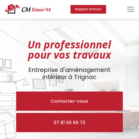
Aller
au
Rappel Gratuit
contenu
principal
Un professionnel
pour vos travaux
Entreprise d'aménagement
intérieur à Trignac
Contactez-nous
07 81 00 69 73