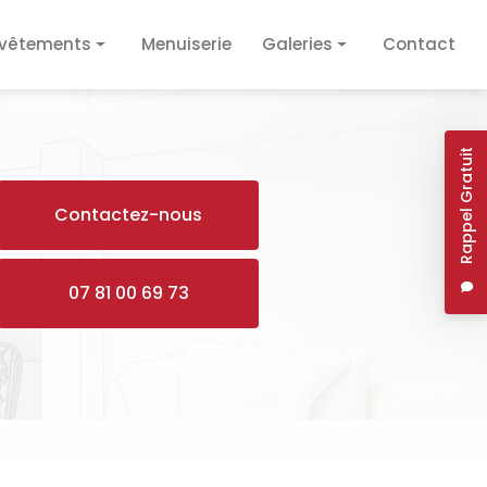
vêtements
Menuiserie
Galeries
Contact
vêtement de sol
Plâtrerie / Isolation
vêtement mural
Plomberie / Électricité
Rappel Gratuit
Revêtements
Contactez-nous
Menuiserie
07 81 00 69 73