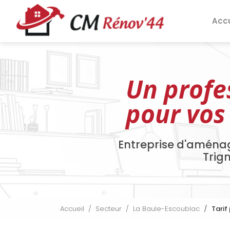
Aller
Navigation pri
au
Accu
contenu
principal
Un profe
pour vos
Entreprise d'aména
Trig
Accueil
Secteur
La Baule-Escoublac
Tarif