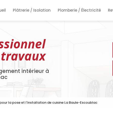
ncipale
eil
Plâtrerie / Isolation
Plomberie / Électricité
Re
Re
Re
ssionnel
 travaux
gement intérieur à
nac
 pour la pose et l'installation de cuisine La Baule-Escoublac