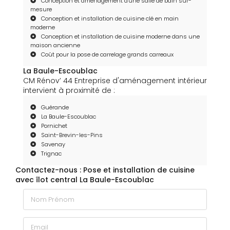
Conception et aménagement d'une salle de bain sur-
mesure
Conception et installation de cuisine clé en main
moderne
Conception et installation de cuisine moderne dans une
maison ancienne
Coût pour la pose de carrelage grands carreaux
La Baule-Escoublac
CM Rénov’ 44 Entreprise d'aménagement intérieur
intervient à proximité de :
Guérande
La Baule-Escoublac
Pornichet
Saint-Brevin-les-Pins
Savenay
Trignac
Contactez-nous : Pose et installation de cuisine
avec îlot central La Baule-Escoublac
Nom Prénom
Email