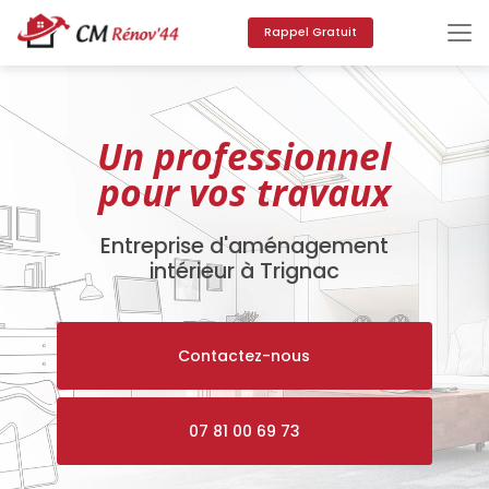
Aller
au
Rappel Gratuit
contenu
principal
Un professionnel
pour vos travaux
Entreprise d'aménagement
intérieur à Trignac
Contactez-nous
07 81 00 69 73