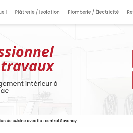
ncipale
eil
Plâtrerie / Isolation
Plomberie / Électricité
Re
Re
Re
ssionnel
 travaux
gement intérieur à
nac
tion de cuisine avec îlot central Savenay