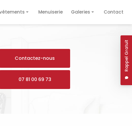
vêtements
Menuiserie
Galeries
Contact
vêtement de sol
Plâtrerie / Isolation
vêtement mural
Plomberie / Électricité
Rappel Gratuit
Revêtements
Contactez-nous
Menuiserie
07 81 00 69 73