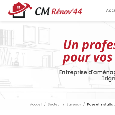
Aller
Navigation pri
au
Accu
contenu
principal
Un profe
pour vos
Entreprise d'aména
Trig
Accueil
Secteur
Savenay
Pose et installa