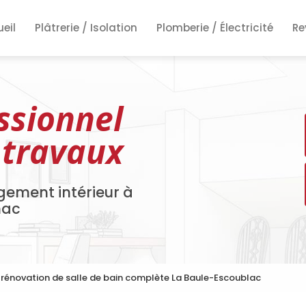
ncipale
eil
Plâtrerie / Isolation
Plomberie / Électricité
Re
Re
Re
ssionnel
 travaux
gement intérieur à
nac
 rénovation de salle de bain complète La Baule-Escoublac