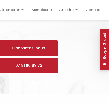
vêtements
Menuiserie
Galeries
Contact
vêtement de sol
Plâtrerie / Isolation
vêtement mural
Plomberie / Électricité
Rappel Gratuit
Revêtements
Contactez-nous
Menuiserie
07 81 00 69 73