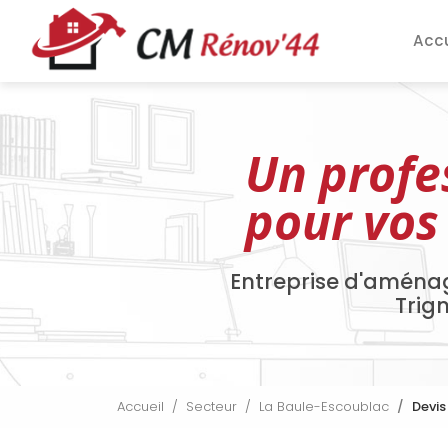
Aller
Navigation pri
au
Accu
contenu
principal
Un profe
pour vos
Entreprise d'aména
Trig
Accueil
Secteur
La Baule-Escoublac
Devis