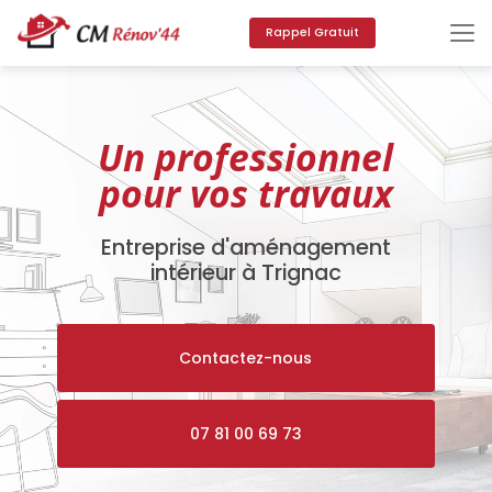
Aller
au
Rappel Gratuit
contenu
principal
Un professionnel
pour vos travaux
Entreprise d'aménagement
intérieur à Trignac
Contactez-nous
07 81 00 69 73