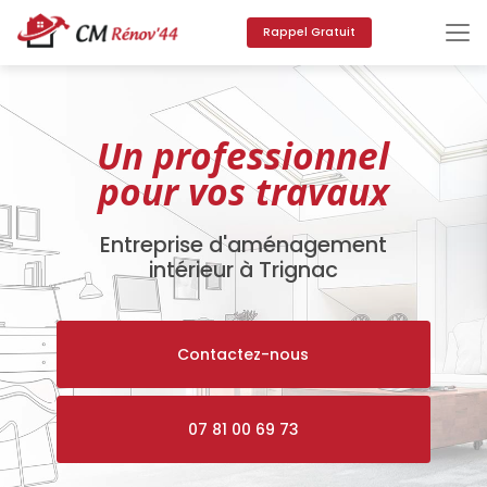
Aller
au
Rappel Gratuit
contenu
principal
Un professionnel
pour vos travaux
Entreprise d'aménagement
intérieur à Trignac
Contactez-nous
07 81 00 69 73