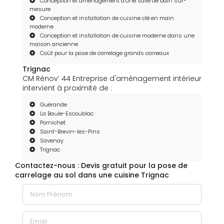
Conception et aménagement d'une salle de bain sur-
mesure
Conception et installation de cuisine clé en main
moderne
Conception et installation de cuisine moderne dans une
maison ancienne
Coût pour la pose de carrelage grands carreaux
Trignac
CM Rénov’ 44 Entreprise d'aménagement intérieur
intervient à proximité de :
Guérande
La Baule-Escoublac
Pornichet
Saint-Brevin-les-Pins
Savenay
Trignac
Contactez-nous : Devis gratuit pour la pose de
carrelage au sol dans une cuisine Trignac
Nom Prénom
Email