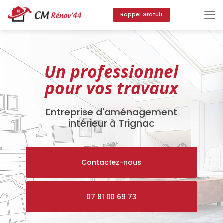
Aller
au
Rappel Gratuit
contenu
principal
Un professionnel
pour vos travaux
Entreprise d'aménagement
intérieur à Trignac
Contactez-nous
07 81 00 69 73