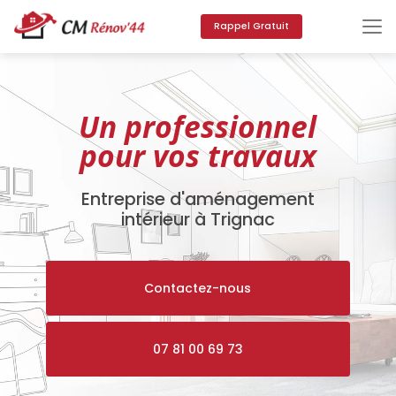
Aller
au
Rappel Gratuit
contenu
principal
Un professionnel
pour vos travaux
Entreprise d'aménagement
intérieur à Trignac
Contactez-nous
07 81 00 69 73