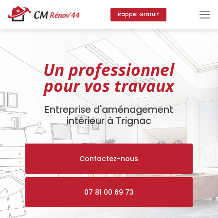
Aller
au
Rappel Gratuit
contenu
principal
Un professionnel
pour vos travaux
Entreprise d'aménagement
intérieur à Trignac
Contactez-nous
07 81 00 69 73