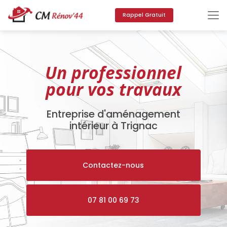
Aller
au
Rappel Gratuit
contenu
principal
Un professionnel
pour vos travaux
Entreprise d'aménagement
intérieur à Trignac
Contactez-nous
07 81 00 69 73