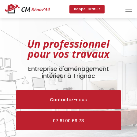
Aller
au
Rappel Gratuit
contenu
principal
Un professionnel
pour vos travaux
Entreprise d'aménagement
intérieur à Trignac
Contactez-nous
07 81 00 69 73