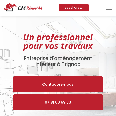
Aller
au
Rappel Gratuit
contenu
principal
Un professionnel
pour vos travaux
Entreprise d'aménagement
intérieur à Trignac
Contactez-nous
07 81 00 69 73