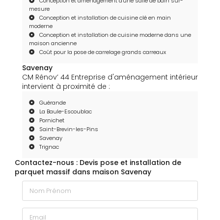
Conception et aménagement d'une salle de bain sur-
mesure
Conception et installation de cuisine clé en main
moderne
Conception et installation de cuisine moderne dans une
maison ancienne
Coût pour la pose de carrelage grands carreaux
Savenay
CM Rénov’ 44 Entreprise d'aménagement intérieur
intervient à proximité de :
Guérande
La Baule-Escoublac
Pornichet
Saint-Brevin-les-Pins
Savenay
Trignac
Contactez-nous : Devis pose et installation de
parquet massif dans maison Savenay
Nom Prénom
Email