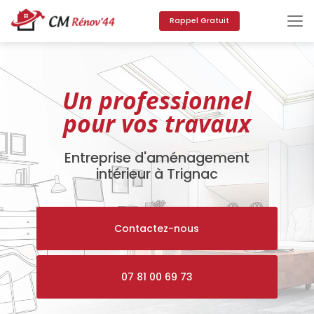
Aller
au
Rappel Gratuit
contenu
principal
Un professionnel
pour vos travaux
Entreprise d'aménagement
intérieur à Trignac
Contactez-nous
07 81 00 69 73