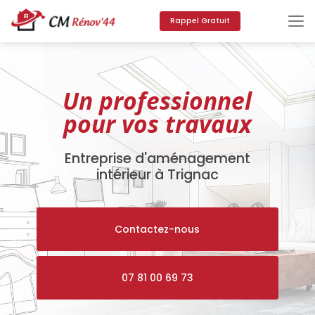
Aller
au
Rappel Gratuit
contenu
principal
Un professionnel
pour vos travaux
Entreprise d'aménagement
intérieur à Trignac
Contactez-nous
07 81 00 69 73