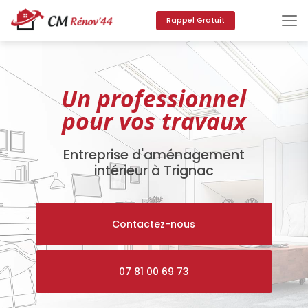
Aller
au
Rappel Gratuit
contenu
principal
Un professionnel
pour vos travaux
Entreprise d'aménagement
intérieur à Trignac
Contactez-nous
07 81 00 69 73