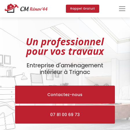
Aller
au
Rappel Gratuit
contenu
principal
Un professionnel
pour vos travaux
Entreprise d'aménagement
intérieur à Trignac
Contactez-nous
07 81 00 69 73