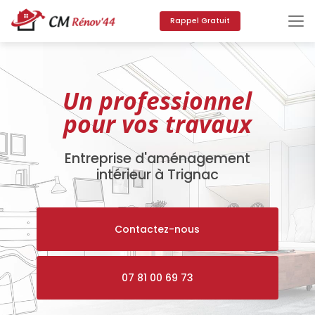
Aller
au
Rappel Gratuit
contenu
principal
Un professionnel
pour vos travaux
Entreprise d'aménagement
intérieur à Trignac
Contactez-nous
07 81 00 69 73