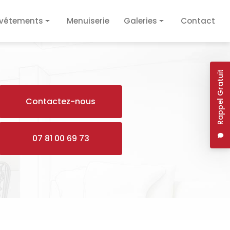
vêtements
Menuiserie
Galeries
Contact
vêtement de sol
Plâtrerie / Isolation
vêtement mural
Plomberie / Électricité
Rappel Gratuit
Revêtements
Contactez-nous
Menuiserie
07 81 00 69 73