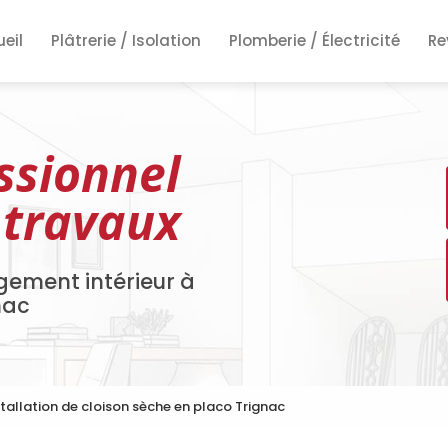
ncipale
eil
Plâtrerie / Isolation
Plomberie / Électricité
Re
Re
Re
ssionnel
 travaux
gement intérieur à
nac
stallation de cloison sèche en placo Trignac