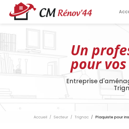
Aller
Navigation pri
au
Accu
contenu
principal
Un profe
pour vos
Entreprise d'aména
Trig
Accueil
Secteur
Trignac
Plaquiste pour in