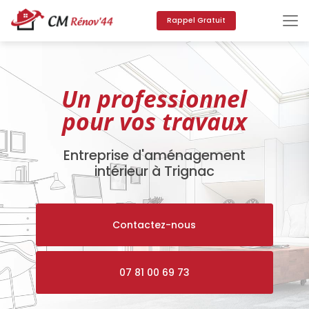
Aller
au
Rappel Gratuit
contenu
principal
Un professionnel
pour vos travaux
Entreprise d'aménagement
intérieur à Trignac
Contactez-nous
07 81 00 69 73