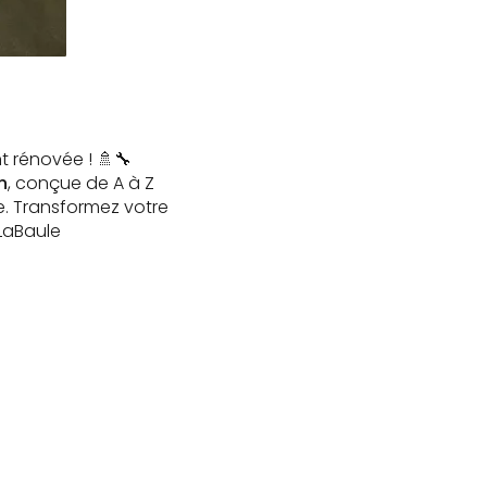
t rénovée ! 🚿🔧
n
, conçue de A à Z
ue. Transformez votre
LaBaule