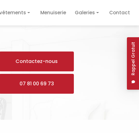
vêtements
Menuiserie
Galeries
Contact
vêtement de sol
Plâtrerie / Isolation
vêtement mural
Plomberie / Électricité
Rappel Gratuit
Revêtements
Contactez-nous
Menuiserie
07 81 00 69 73