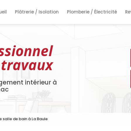
ncipale
eil
Plâtrerie / Isolation
Plomberie / Électricité
Re
Re
Re
ssionnel
 travaux
gement intérieur à
nac
 salle de bain à La Baule