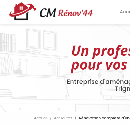
Aller
Navigation pri
au
Accu
contenu
principal
Un profe
pour vos
Entreprise d'aména
Trig
Accueil
Actualités
Rénovation complète d'une