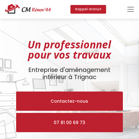
Aller
au
Rappel Gratuit
contenu
principal
Un professionnel
pour vos travaux
Entreprise d'aménagement
intérieur à Trignac
Contactez-nous
07 81 00 69 73