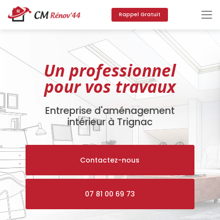
Aller
au
Rappel Gratuit
contenu
principal
Un professionnel
pour vos travaux
Entreprise d'aménagement
intérieur à Trignac
Contactez-nous
07 81 00 69 73