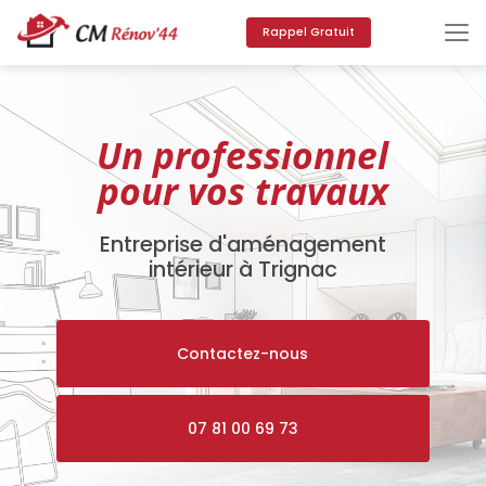
Aller
au
Rappel Gratuit
contenu
principal
Un professionnel
pour vos travaux
Entreprise d'aménagement
intérieur à Trignac
Contactez-nous
07 81 00 69 73